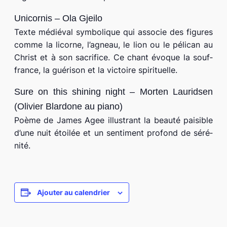
Unicornis – Ola Gjeilo
Texte médié­val sym­bo­lique qui asso­cie des figures
comme la licorne, l’agneau, le lion ou le péli­can au
Christ et à son sacri­fice. Ce chant évoque la souf­
france, la gué­ri­son et la vic­toire spi­ri­tuelle.
Sure on this shi­ning night – Morten Lauridsen
(Olivier Blardone au pia­no)
Poème de James Agee illus­trant la beau­té pai­sible
d’une nuit étoi­lée et un sen­ti­ment pro­fond de séré­
ni­té.
Ajouter au calendrier