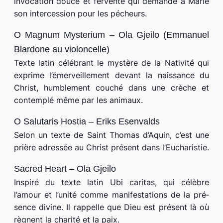
invo­ca­tion douce et fer­vente qui demande à Marie
son inter­ces­sion pour les pécheurs.
O Magnum Mysterium – Ola Gjeilo (Emmanuel
Blardone au vio­lon­celle)
Texte latin célé­brant le mys­tère de la Nativité qui
exprime l’émerveillement devant la nais­sance du
Christ, hum­ble­ment cou­ché dans une crèche et
contem­plé même par les ani­maux.
O Salutaris Hostia – Eriks Esenvalds
Selon un texte de Saint Thomas d’Aquin, c’est une
prière adres­sée au Christ pré­sent dans l’Eucharistie.
Sacred Heart – Ola Gjeilo
Inspiré du texte latin
Ubi cari­tas
, qui célèbre
l’amour et l’unité comme mani­fes­ta­tions de la pré­
sence divine. Il rap­pelle que Dieu est pré­sent là où
règnent la cha­ri­té et la paix.